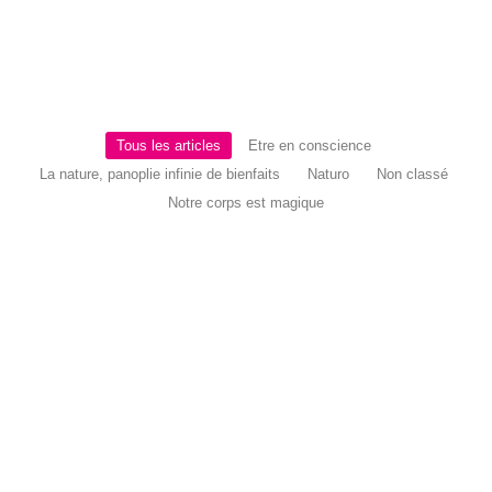
Tous les articles
Etre en conscience
La nature, panoplie infinie de bienfaits
Naturo
Non classé
Notre corps est magique
Octobre rose…
23 octobre 2025
Octobre rose, cancer du sein… et si la maladie avait quelque
chose à nous dire ?...
Lire la suite
L’énergie vitale : trésor à préserver ; entre