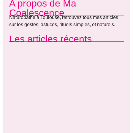
A propos de Ma
Coalescence
Naturopathe à Toulouse, retrouvez tous mes articles
sur les gestes, astuces, rituels simples, et naturels.
Les articles récents
Octobre rose…
L’énergie vitale : trésor à préserver ; entre biologie,
neurosciences et sagesse ancestrale
Le coquelicot : L’âme sauvage qui apaise et illumine
L’argile : Le secret ancestral pour une santé éclatante et une