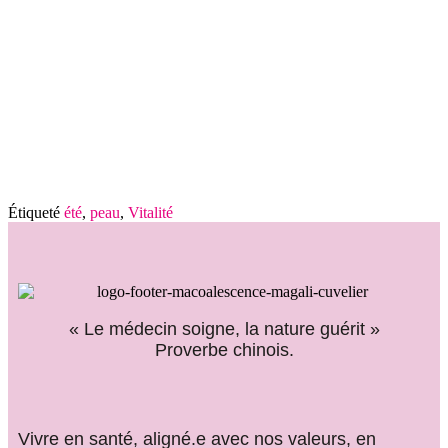
Octobre rose…
L’énergie vitale : trésor à préserver ; entre biologie,
neurosciences et sagesse ancestrale
Le coquelicot : L’âme sauvage qui apaise et illumine
Étiqueté
été
,
peau
,
Vitalité
« Le médecin soigne, la nature guérit »
Proverbe chinois.
Vivre en santé, aligné.e avec nos valeurs, en